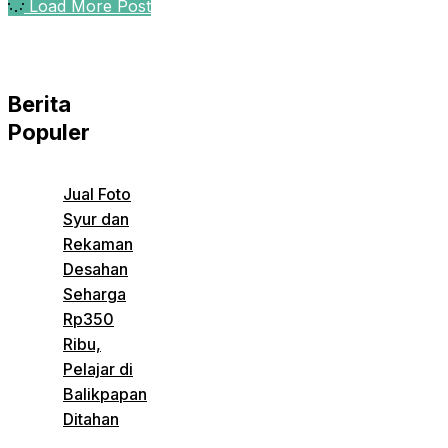
Load More Post
Berita
Populer
Jual Foto
Syur dan
Rekaman
Desahan
Seharga
Rp350
Ribu,
Pelajar di
Balikpapan
Ditahan