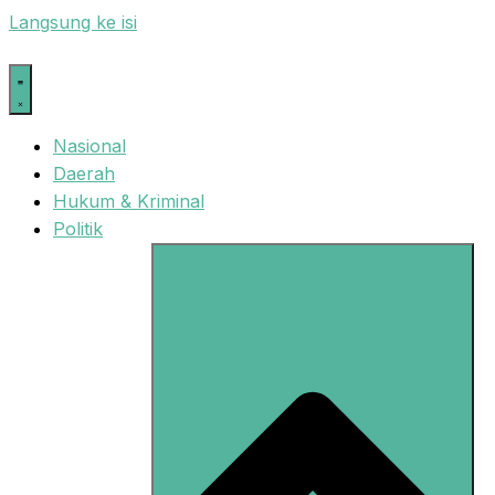
Langsung ke isi
Nasional
Daerah
Hukum & Kriminal
Politik