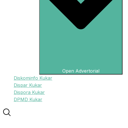
Open Advertorial
Diskominfo Kukar
Dispar Kukar
Dispora Kukar
DPMD Kukar