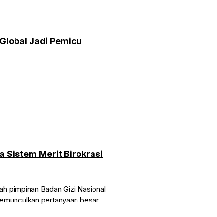
Global Jadi Pemicu
Sistem Merit Birokrasi
h pimpinan Badan Gizi Nasional
a memunculkan pertanyaan besar