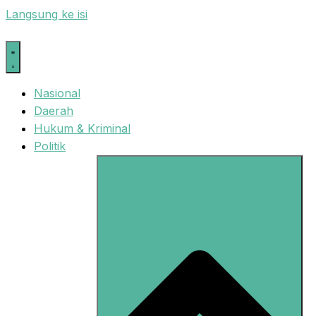
Langsung ke isi
Nasional
Daerah
Hukum & Kriminal
Politik