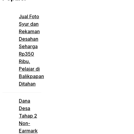
Jual Foto
Syur dan
Rekaman
Desahan
Seharga
Rp350
Ribu,
Pelajar di
Balikpapan
Ditahan
Dana
Desa
Tahap 2
Non-
Earmark