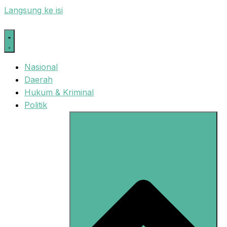
Langsung ke isi
Nasional
Daerah
Hukum & Kriminal
Politik