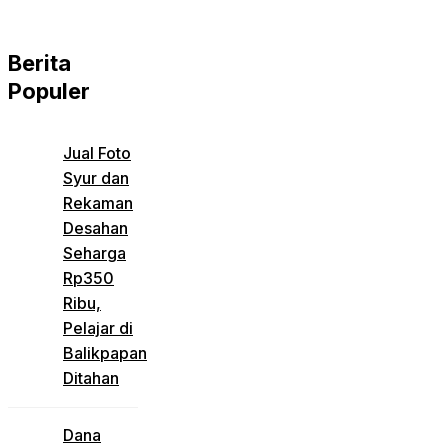
Berita
Populer
Jual Foto
Syur dan
Rekaman
Desahan
Seharga
Rp350
Ribu,
Pelajar di
Balikpapan
Ditahan
Dana