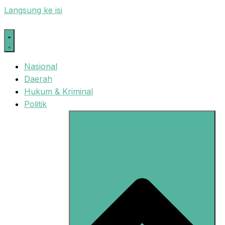
Langsung ke isi
Nasional
Daerah
Hukum & Kriminal
Politik