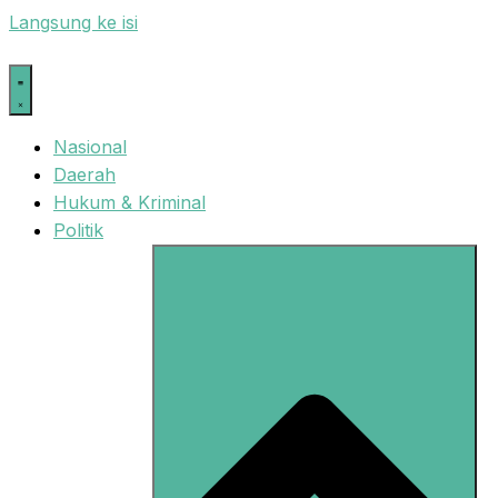
Langsung ke isi
Nasional
Daerah
Hukum & Kriminal
Politik