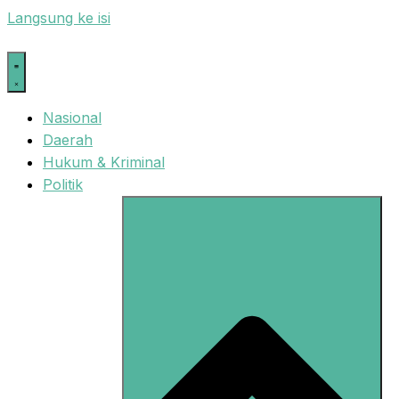
Langsung ke isi
Nasional
Daerah
Hukum & Kriminal
Politik