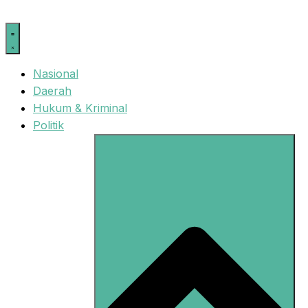
Langsung
ke
isi
Nasional
Daerah
Hukum & Kriminal
Politik