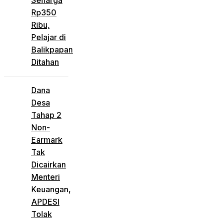
Seharga
Rp350
Ribu,
Pelajar di
Balikpapan
Ditahan
Dana
Desa
Tahap 2
Non-
Earmark
Tak
Dicairkan
Menteri
Keuangan,
APDESI
Tolak