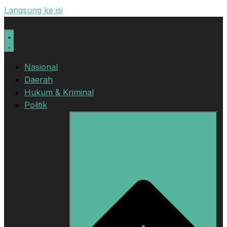
Langsung ke isi
Nasional
Daerah
Hukum & Kriminal
Politik