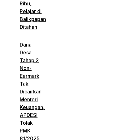
Ribu,
Pelajar di
Balikpapan
Ditahan
Dana
Desa
Tahap 2
Non-
Earmark
Tak
Dicairkan
Menteri
Keuangan,
APDESI
Tolak
PMK
81/2025