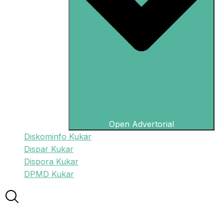
Open Advertorial
Diskominfo Kukar
Dispar Kukar
Dispora Kukar
DPMD Kukar