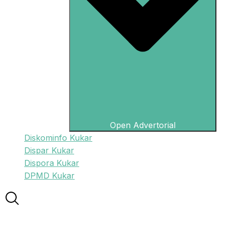
Open Advertorial
Diskominfo Kukar
Dispar Kukar
Dispora Kukar
DPMD Kukar