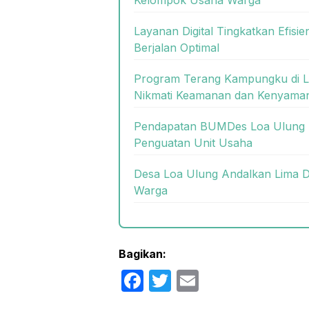
Kelompok Usaha Warga
Layanan Digital Tingkatkan Efisie
Berjalan Optimal
Program Terang Kampungku di 
Nikmati Keamanan dan Kenyama
Pendapatan BUMDes Loa Ulung M
Penguatan Unit Usaha
Desa Loa Ulung Andalkan Lima D
Warga
Bagikan:
F
T
E
a
w
m