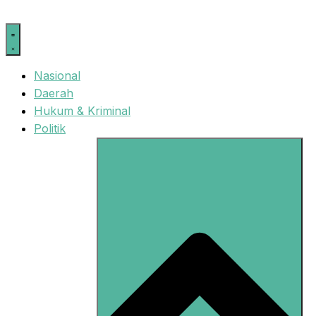
Langsung
ke
isi
Nasional
Daerah
Hukum & Kriminal
Politik