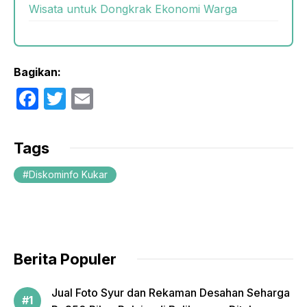
Wisata untuk Dongkrak Ekonomi Warga
Bagikan:
F
T
E
a
w
m
c
itt
ail
Tags
e
er
Diskominfo Kukar
b
o
o
k
Berita Populer
Jual Foto Syur dan Rekaman Desahan Seharga