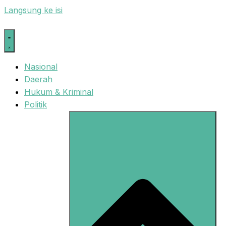
Langsung ke isi
Nasional
Daerah
Hukum & Kriminal
Politik