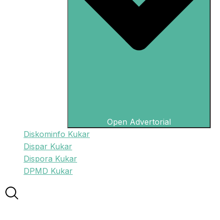
Open Advertorial
Diskominfo Kukar
Dispar Kukar
Dispora Kukar
DPMD Kukar