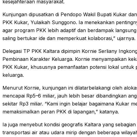
kesejahteraan masyarakat.
Kunjungan dipusatkan di Pendopo Wakil Bupati Kukar dan 
PKK Kukar, Yulaikah Sunggono. Ia menekankan pentingnya
agar program PKK lebih adaptif dan berdampak langsung
saling bertukar ide dan memperkuat kolaborasi,” ujarnya.
Delegasi TP PKK Kaltara dipimpin Kornie Serliany Ingkong 
Pembinaan Karakter Keluarga. Kornie menyampaikan ke
PKK Kukar, khususnya pemanfaatan potensi lokal untu
keluarga.
Menurut Kornie, kunjungan ini dilatarbelakangi oleh alo
mencapai Rp5–6 miliar, jauh lebih besar dibandingkan a
sekitar Rp3 miliar. “Kami ingin belajar bagaimana Kukar 
memaksimalkan peran PKK di lapangan,” katanya.
Ia juga menyebut kondisi geografis Kaltara yang sebagia
transportasi air atau udara mirip dengan beberapa wilayah