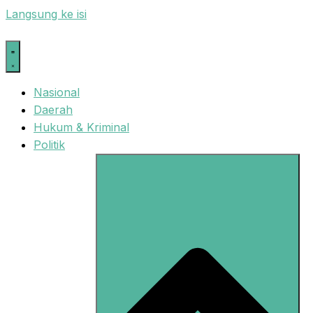
Langsung ke isi
Nasional
Daerah
Hukum & Kriminal
Politik