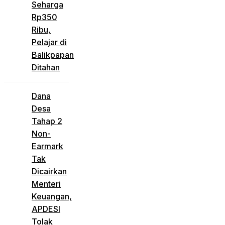
Seharga
Rp350
Ribu,
Pelajar di
Balikpapan
Ditahan
Dana
Desa
Tahap 2
Non-
Earmark
Tak
Dicairkan
Menteri
Keuangan,
APDESI
Tolak