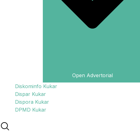
Open Advertorial
Diskominfo Kukar
Dispar Kukar
Dispora Kukar
DPMD Kukar