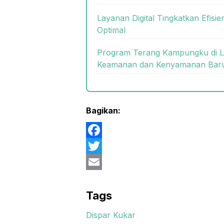
Layanan Digital Tingkatkan Efisie
Optimal
Program Terang Kampungku di L
Keamanan dan Kenyamanan Bar
Bagikan:
F
a
T
c
w
E
e
i
m
Tags
b
t
a
Dispar Kukar