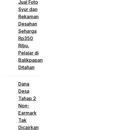
Jual Foto
Syur dan
Rekaman
Desahan
Seharga
Rp350
Ribu,
Pelajar di
Balikpapan
Ditahan
Dana
Desa
Tahap 2
Non-
Earmark
Tak
Dicairkan