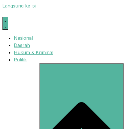
Langsung ke isi
Nasional
Daerah
Hukum & Kriminal
Politik