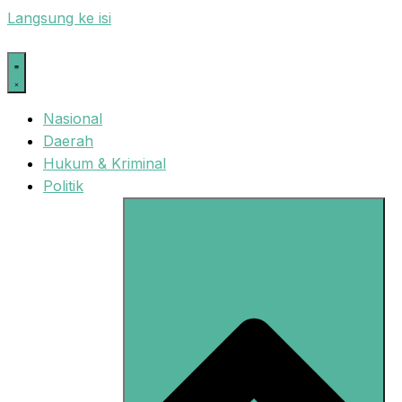
Langsung ke isi
Nasional
Daerah
Hukum & Kriminal
Politik