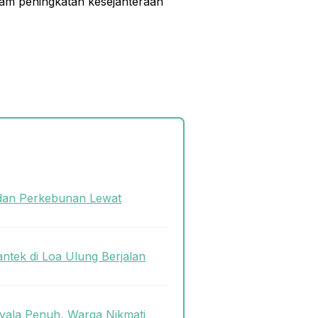
lam peningkatan kesejahteraan
dan Perkebunan Lewat
antek di Loa Ulung Berjalan
ala Penuh, Warga Nikmati