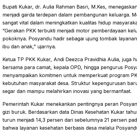
Bupati Kukar, dr. Aulia Rahman Basri, M.Kes, menegas
menjadi garda terdepan dalam pembangunan keluarga. Me
sangat vital dalam meningkatkan kualitas hidup masyarakat
“Gerakan PKK terbukti menjadi motor pemberdayaan kelu
pokoknya. Posyandu hadir sebagai ujung tombak layanan 
ibu dan anak,” ujarnya.
Ketua TP PKK Kukar, Andi Deezca Pravidhia Aulia, juga h
bersama para camat, kepala OPD, hingga pengurus Posya
menyampaikan komitmen untuk memperkuat program PKK
kebutuhan masyarakat desa. Struktur kepengurusan ba
segar dan mampu melahirkan inovasi yang bermanfaat.
Pemerintah Kukar menekankan pentingnya peran Posyan
gizi buruk. Berdasarkan data Dinas Kesehatan Kukar tahu
turun menjadi 14,3 persen dari sebelumnya 21 persen pada
bahwa layanan kesehatan berbasis desa melalui Posyan