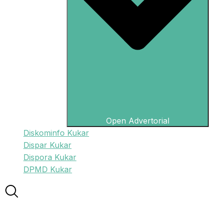
Open Advertorial
Diskominfo Kukar
Dispar Kukar
Dispora Kukar
DPMD Kukar