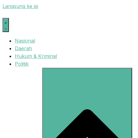
Langsung ke isi
Nasional
Daerah
Hukum & Kriminal
Politik