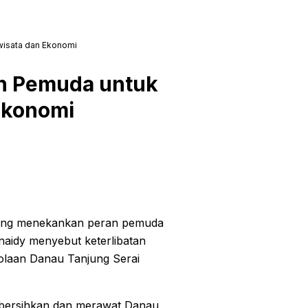
isata dan Ekonomi
n Pemuda untuk
Ekonomi
ung menekankan peran pemuda
aidy menyebut keterlibatan
olaan Danau Tanjung Serai
mbersihkan dan merawat Danau