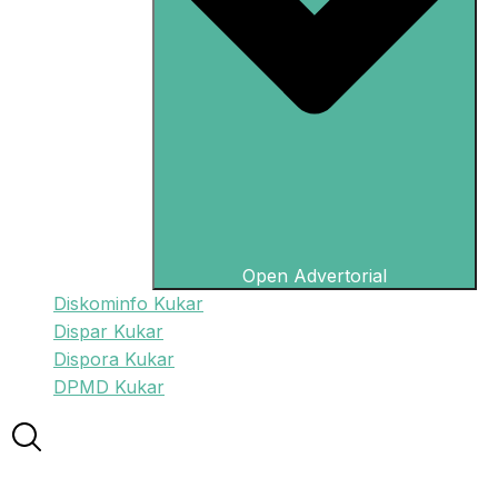
Open Advertorial
Diskominfo Kukar
Dispar Kukar
Dispora Kukar
DPMD Kukar