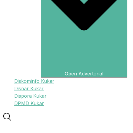
Open Advertorial
Diskominfo Kukar
Dispar Kukar
Dispora Kukar
DPMD Kukar