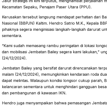
Jalur strategis ini kini terputus, menghambat perjalanan 
Kecamatan Sepaku, Penajam Paser Utara (PPU).
Kerusakan tersebut langsung mendapat perhatian dari Ba
Nasional (BBPJN) Kaltim. Hendro Satrio M.K., Kepala BB
pihaknya segera menginisiasi langkah-langkah darurat u
sementara.
“Kami sudah memasang rambu peringatan di lokasi longs
dan mobilisasi Jembatan Bailey segera kami lakukan,” u
(24/12/2024).
Jembatan Bailey yang bersifat darurat direncanakan ter
malam (24/12/2024), memungkinkan kendaraan roda dua, r
dapat melintas. Walaupun kondisi longsor cukup parah, 
kelancaran sementara untuk menghindari gangguan besar
dan pembangunan di kawasan IKN.
Hendro juga menyampaikan bahwa pemasangan Jembatan