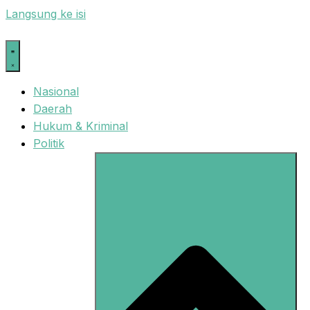
Langsung ke isi
Nasional
Daerah
Hukum & Kriminal
Politik