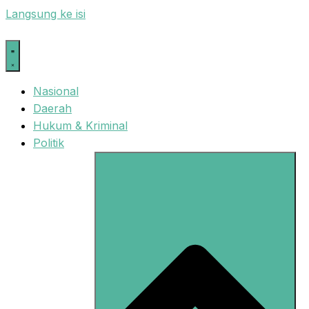
Langsung ke isi
Nasional
Daerah
Hukum & Kriminal
Politik