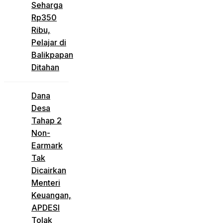
Seharga
Rp350
Ribu,
Pelajar di
Balikpapan
Ditahan
Dana
Desa
Tahap 2
Non-
Earmark
Tak
Dicairkan
Menteri
Keuangan,
APDESI
Tolak