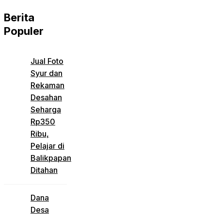
Berita
Populer
Jual Foto
Syur dan
Rekaman
Desahan
Seharga
Rp350
Ribu,
Pelajar di
Balikpapan
Ditahan
Dana
Desa