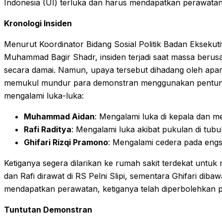
Indonesia (UI) terluka dan harus mendapatkan perawatan
Kronologi Insiden
Menurut Koordinator Bidang Sosial Politik Badan Ekseku
Muhammad Bagir Shadr, insiden terjadi saat massa ber
secara damai. Namun, upaya tersebut dihadang oleh apa
memukul mundur para demonstran menggunakan pentunga
mengalami luka-luka:
Muhammad Aidan
: Mengalami luka di kepala dan me
Rafi Raditya
: Mengalami luka akibat pukulan di tubu
Ghifari Rizqi Pramono
: Mengalami cedera pada engsel
Ketiganya segera dilarikan ke rumah sakit terdekat untu
dan Rafi dirawat di RS Pelni Slipi, sementara Ghifari dib
mendapatkan perawatan, ketiganya telah diperbolehkan p
Tuntutan Demonstran