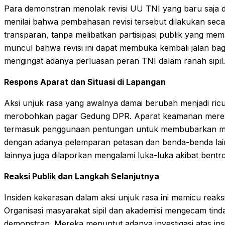
Para demonstran menolak revisi UU TNI yang baru saja 
menilai bahwa pembahasan revisi tersebut dilakukan sec
transparan, tanpa melibatkan partisipasi publik yang mema
muncul bahwa revisi ini dapat membuka kembali jalan bag
mengingat adanya perluasan peran TNI dalam ranah sipil.
Respons Aparat dan Situasi di Lapangan
Aksi unjuk rasa yang awalnya damai berubah menjadi ri
merobohkan pagar Gedung DPR. Aparat keamanan meresp
termasuk penggunaan pentungan untuk membubarkan ma
dengan adanya pelemparan petasan dan benda-benda la
lainnya juga dilaporkan mengalami luka-luka akibat bentr
Reaksi Publik dan Langkah Selanjutnya
Insiden kekerasan dalam aksi unjuk rasa ini memicu reaksi
Organisasi masyarakat sipil dan akademisi mengecam tind
demonstran. Mereka menuntut adanya investigasi atas in