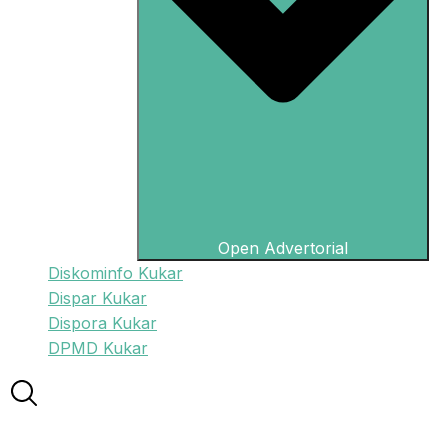
Open Advertorial
Diskominfo Kukar
Dispar Kukar
Dispora Kukar
DPMD Kukar