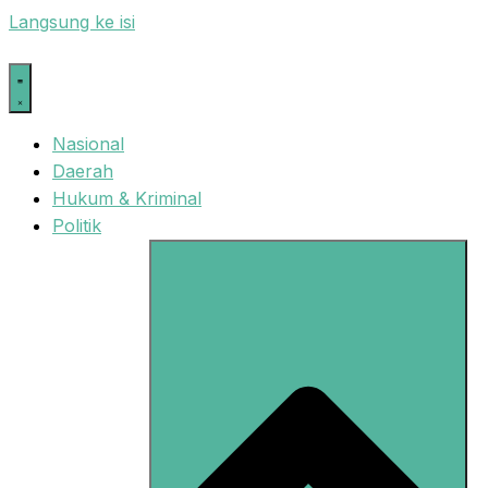
Langsung ke isi
Nasional
Daerah
Hukum & Kriminal
Politik