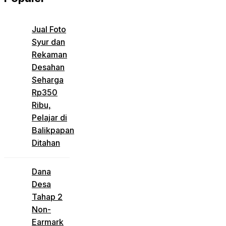
Jual Foto
Syur dan
Rekaman
Desahan
Seharga
Rp350
Ribu,
Pelajar di
Balikpapan
Ditahan
Dana
Desa
Tahap 2
Non-
Earmark