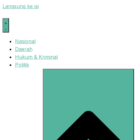
Langsung ke isi
Nasional
Daerah
Hukum & Kriminal
Politik