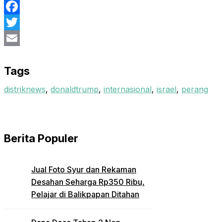
Facebook
Twitter
Email
Tags
distriknews
,
donaldtrump
,
internasional
,
israel
,
perang
Berita Populer
Jual Foto Syur dan Rekaman
Desahan Seharga Rp350 Ribu,
Pelajar di Balikpapan Ditahan