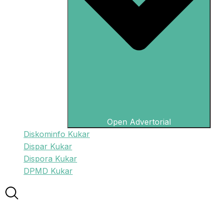
Open Advertorial
Diskominfo Kukar
Dispar Kukar
Dispora Kukar
DPMD Kukar