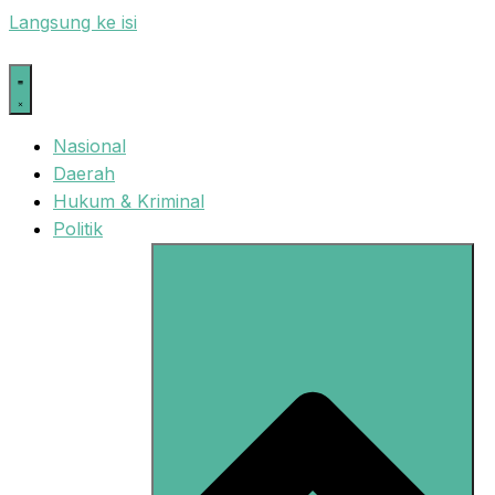
Langsung ke isi
Nasional
Daerah
Hukum & Kriminal
Politik