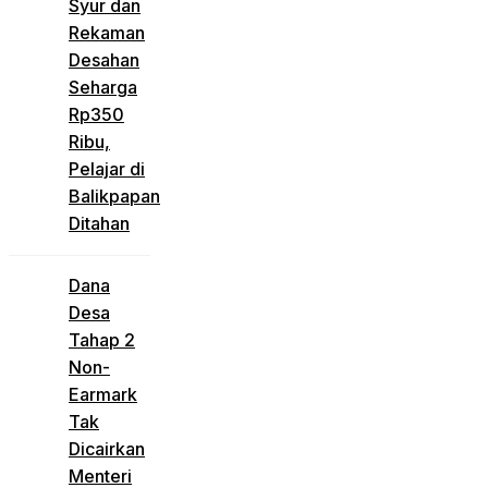
Syur dan
Rekaman
Desahan
Seharga
Rp350
Ribu,
Pelajar di
Balikpapan
Ditahan
Dana
Desa
Tahap 2
Non-
Earmark
Tak
Dicairkan
Menteri