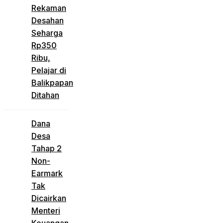
Rekaman
Desahan
Seharga
Rp350
Ribu,
Pelajar di
Balikpapan
Ditahan
Dana
Desa
Tahap 2
Non-
Earmark
Tak
Dicairkan
Menteri