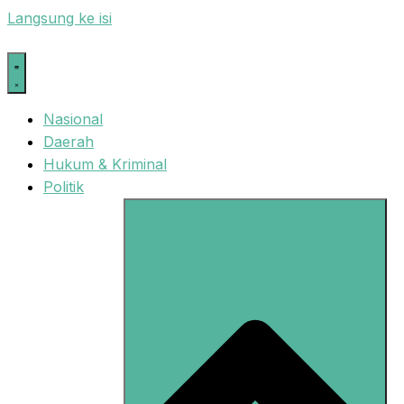
Langsung ke isi
Nasional
Daerah
Hukum & Kriminal
Politik