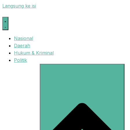
Langsung ke isi
Nasional
Daerah
Hukum & Kriminal
Politik