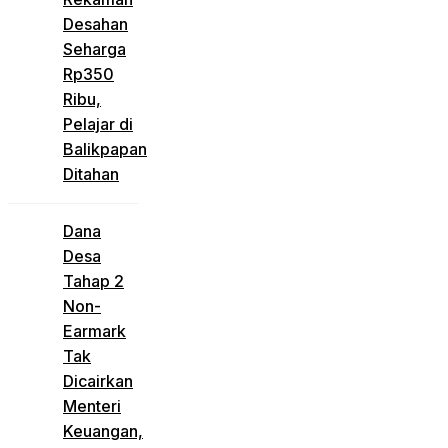
Desahan
Seharga
Rp350
Ribu,
Pelajar di
Balikpapan
Ditahan
Dana
Desa
Tahap 2
Non-
Earmark
Tak
Dicairkan
Menteri
Keuangan,