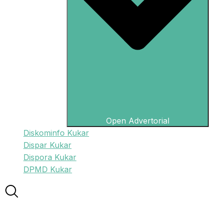
Open Advertorial
Diskominfo Kukar
Dispar Kukar
Dispora Kukar
DPMD Kukar