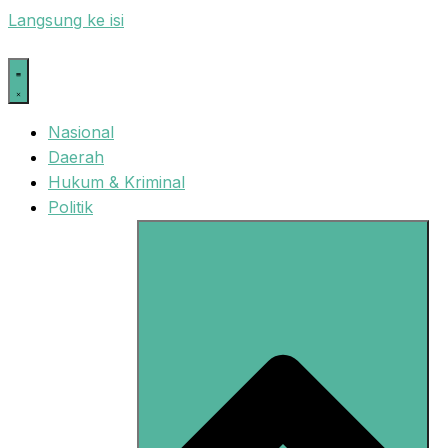
Langsung ke isi
Nasional
Daerah
Hukum & Kriminal
Politik