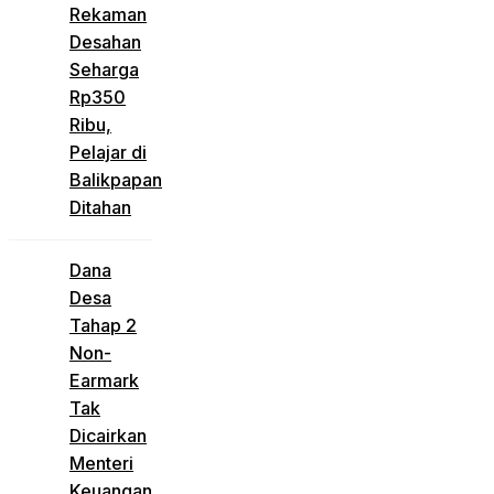
Rekaman
Desahan
Seharga
Rp350
Ribu,
Pelajar di
Balikpapan
Ditahan
Dana
Desa
Tahap 2
Non-
Earmark
Tak
Dicairkan
Menteri
Keuangan,