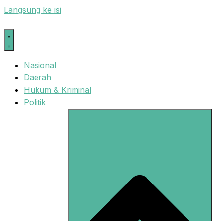
Langsung ke isi
Nasional
Daerah
Hukum & Kriminal
Politik