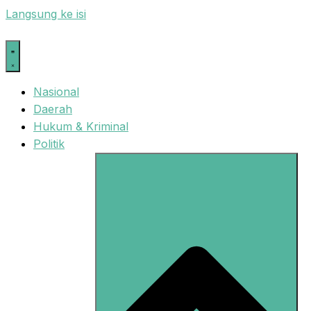
Langsung ke isi
Nasional
Daerah
Hukum & Kriminal
Politik