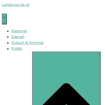
Langsung ke isi
Nasional
Daerah
Hukum & Kriminal
Politik