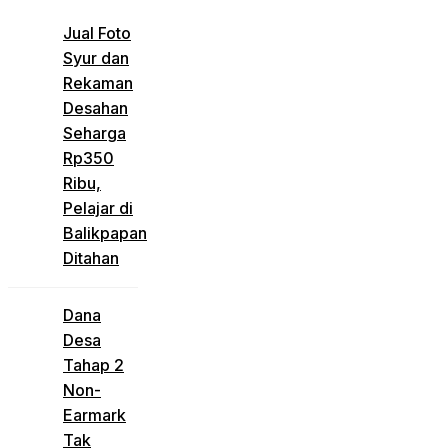
Jual Foto
Syur dan
Rekaman
Desahan
Seharga
Rp350
Ribu,
Pelajar di
Balikpapan
Ditahan
Dana
Desa
Tahap 2
Non-
Earmark
Tak