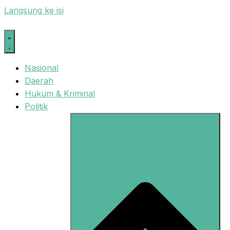
Langsung ke isi
Nasional
Daerah
Hukum & Kriminal
Politik