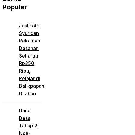
Populer
Jual Foto
Syur dan
Rekaman
Desahan
Seharga
Rp350
Ribu,
Pelajar di
Balikpapan
Ditahan
Dana
Desa
Tahap 2
Non-