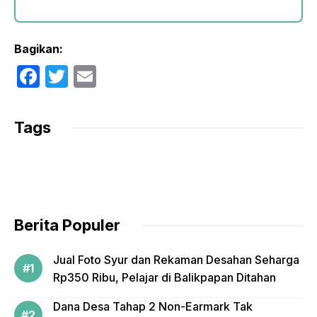
Bagikan:
F
T
E
a
w
m
c
itt
ail
Tags
e
er
b
o
o
Berita Populer
k
Jual Foto Syur dan Rekaman Desahan Seharga
Rp350 Ribu, Pelajar di Balikpapan Ditahan
Dana Desa Tahap 2 Non-Earmark Tak