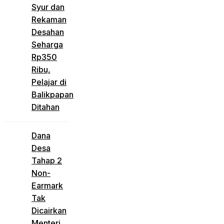
Syur dan
Rekaman
Desahan
Seharga
Rp350
Ribu,
Pelajar di
Balikpapan
Ditahan
Dana
Desa
Tahap 2
Non-
Earmark
Tak
Dicairkan
Menteri