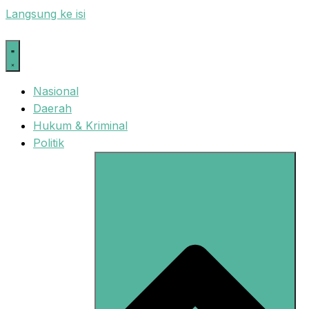
Langsung ke isi
Nasional
Daerah
Hukum & Kriminal
Politik