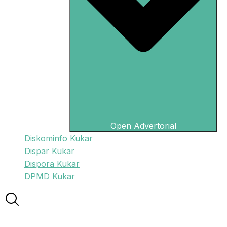
Open Advertorial
Diskominfo Kukar
Dispar Kukar
Dispora Kukar
DPMD Kukar