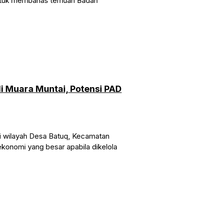
untuk membahas temuan Badan
i Muara Muntai, Potensi PAD
i wilayah Desa Batuq, Kecamatan
 ekonomi yang besar apabila dikelola