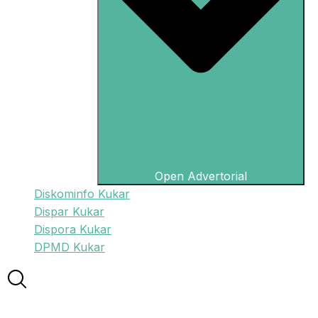
Open Advertorial
Diskominfo Kukar
Dispar Kukar
Dispora Kukar
DPMD Kukar