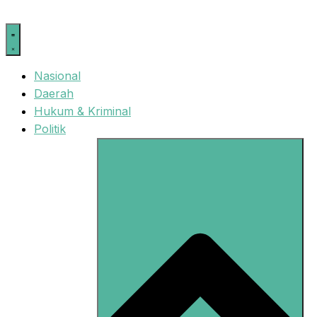
Langsung
ke
isi
Nasional
Daerah
Hukum & Kriminal
Politik