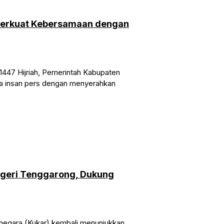
 Perkuat Kebersamaan dengan
447 Hijriah, Pemerintah Kabupaten
da insan pers dengan menyerahkan
egeri Tenggarong, Dukung
negara (Kukar) kembali menunjukkan