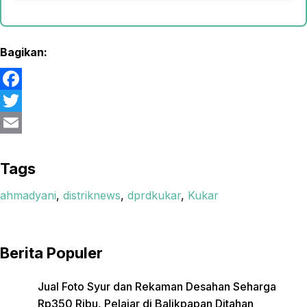
Bagikan:
F
a
T
c
w
E
e
i
m
Tags
b
t
a
ahmadyani
,
distriknews
,
dprdkukar
,
Kukar
o
t
i
o
e
l
Berita Populer
k
r
Jual Foto Syur dan Rekaman Desahan Seharga
Rp350 Ribu, Pelajar di Balikpapan Ditahan