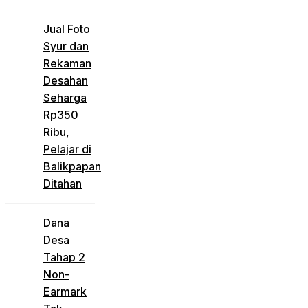
Jual Foto
Syur dan
Rekaman
Desahan
Seharga
Rp350
Ribu,
Pelajar di
Balikpapan
Ditahan
Dana
Desa
Tahap 2
Non-
Earmark