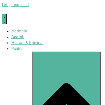
Langsung ke isi
Nasional
Daerah
Hukum & Kriminal
Politik