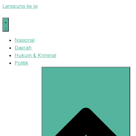
Langsung ke isi
Nasional
Daerah
Hukum & Kriminal
Politik