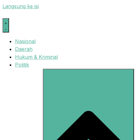
Langsung ke isi
Nasional
Daerah
Hukum & Kriminal
Politik