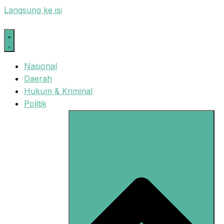
Langsung ke isi
Nasional
Daerah
Hukum & Kriminal
Politik