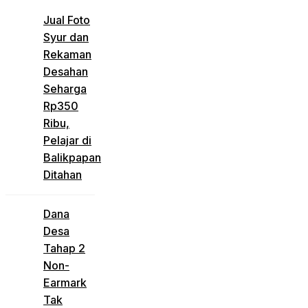
Jual Foto
Syur dan
Rekaman
Desahan
Seharga
Rp350
Ribu,
Pelajar di
Balikpapan
Ditahan
Dana
Desa
Tahap 2
Non-
Earmark
Tak